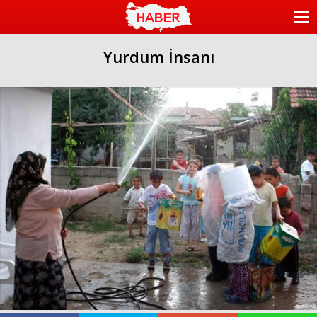
ANASAYFA
Yurdum İnsanı
KATEGORİLER
YAZARLAR
ANKETLER
FOTO GALERİ
VİDEO GALERİ
KÜNYE
İLETİŞİM