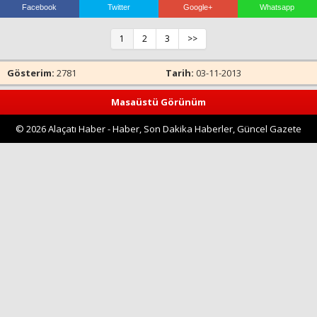
Facebook
Twitter
Google+
Whatsapp
1
2
3
>>
Haberin Doğru Adresi.
Gösterim:
2781
Tarih:
03-11-2013
Masaüstü Görünüm
© 2026 Alaçatı Haber - Haber, Son Dakika Haberler, Güncel Gazete
Haberleri