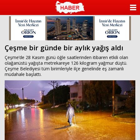
ANASAYFA
KATEGORİLER
YAZARLAR
Çeşme bir günde bir aylık yağış aldı
ANKETLER
Çeşme’de 28 Kasım günü öğle saatlerinden itibaren etkili olan
olağanüstü yağışta metrekareye 126 kilogram yağmur düştü.
Çeşme Belediyesi tüm birimleriyle ilçe genelinde eş zamanlı
FOTO GALERİ
müdahale başlattı.
VİDEO GALERİ
KÜNYE
İLETİŞİM