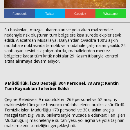
Facebook
Twitter
Google+
Whatsapp
Haberin Doğru Adresi.
Su baskınları, mazgal tıkanmaları ve yola akan malzemeler
nedeniyle risk oluşturan tüm bölgelere kısa sürede ekipler sevk
edildi. Alaçatı’dan Musalla’ya, Dalyan’dan Ovacık’a 100’ü aşkın
müdahale noktasında temizlik ve müdahale çalışmaları yapıldı. 24
saati aşan kesintisiz çalışmalarda, mahallelerden merkez
bölgelere kadar tüm kritik noktalar 29 Kasım itibarıyla kontrol
altına alınmaya devam ediyor.
9 Müdürlük, İZSU Desteği, 304 Personel, 73 Araç: Kentin
Tüm Kaynakları Seferber Edildi
Çeşme Belediyesi 9 müdürlükten 269 personel ve 52 araç–iş
makinesiyle tüm gece boyunca müdahalelerini aralıksız sürdürdü.
Temizlik İşleri Müdürlüğü 170 personel ve 30’u aşkın araçla
mazgal temizliği ve su birikintileriyle mücadele ederken; Fen İşleri
Müdürlüğü iş makineleriyle su tahliyesi, yol açma ve yola taşınan
malzemelerin temizliğini gerçekleştirdi.