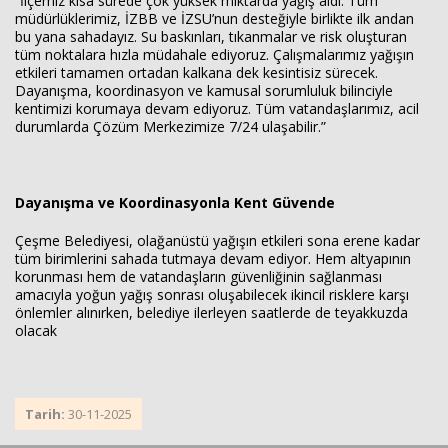
“İlçemiz kısa sürede çok yüksek miktarda yağış aldı. Tüm
müdürlüklerimiz, İZBB ve İZSU’nun desteğiyle birlikte ilk andan
bu yana sahadayız. Su baskınları, tıkanmalar ve risk oluşturan
tüm noktalara hızla müdahale ediyoruz. Çalışmalarımız yağışın
etkileri tamamen ortadan kalkana dek kesintisiz sürecek.
Dayanışma, koordinasyon ve kamusal sorumluluk bilinciyle
kentimizi korumaya devam ediyoruz. Tüm vatandaşlarımız, acil
durumlarda Çözüm Merkezimize 7/24 ulaşabilir.”
Dayanışma ve Koordinasyonla Kent Güvende
Çeşme Belediyesi, olağanüstü yağışın etkileri sona erene kadar
tüm birimlerini sahada tutmaya devam ediyor. Hem altyapının
korunması hem de vatandaşların güvenliğinin sağlanması
amacıyla yoğun yağış sonrası oluşabilecek ikincil risklere karşı
önlemler alınırken, belediye ilerleyen saatlerde de teyakkuzda
olacak
Tarih:
30-11-2025