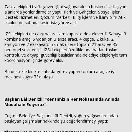
Zabıta ekipleri trafik güvenliğini sağlayarak su baskın riski taşıyan
alanlarda yönlendirmeler yaptı. Park ve Bahçeler, Sosyal İşler,
Destek Hizmetleri, Çözüm Merkezi, Bilgi İşlem ve İklim–Sıfır Atık
ekipleri de sahada kesintisiz görev aldı.
İZSU ekipleri de çalışmalara tam kapasite destek verdi. Sahaya 3
kombine araç, 5 vidanjör, 3 arıza aracı, 4 kepçe, 2 kuka, 2
kamyon ve 2 ekskavatör olmak üzere toplam 21 araç ve 35
personel sevk edildi. İZSU ekipleri özellikle ana hatlar, taşkın
kontrolü ve altyapı güvenliği başlıklarında belediye ekipleriyle tam
koordinasyon içinde görev aldı.
Bu destekle birlikte sahada görev yapan toplam araç ve iş
makinesi sayısı 73’e ulaştı.
Başkan Lâl Denizli: “Kentimizin Her Noktasında Anında
Müdahale Ediyoruz”
Çeşme Belediye Başkanı Lâl Denizli, yoğun yağışın ardından
başlayan çalışmalar hakkında şu değerlendirmeyi yaptı: