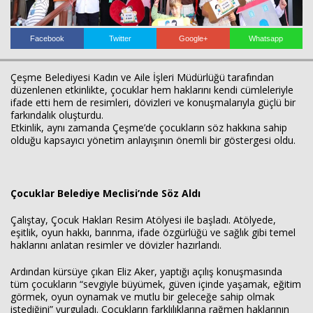
Facebook
Twitter
Google+
Whatsapp
Haberin Doğru Adresi.
Çeşme Belediyesi Kadın ve Aile İşleri Müdürlüğü tarafından
düzenlenen etkinlikte, çocuklar hem haklarını kendi cümleleriyle
ifade etti hem de resimleri, dövizleri ve konuşmalarıyla güçlü bir
farkındalık oluşturdu.
Etkinlik, aynı zamanda Çeşme’de çocukların söz hakkına sahip
olduğu kapsayıcı yönetim anlayışının önemli bir göstergesi oldu.
Çocuklar Belediye Meclisi’nde Söz Aldı
Çalıştay, Çocuk Hakları Resim Atölyesi ile başladı. Atölyede,
eşitlik, oyun hakkı, barınma, ifade özgürlüğü ve sağlık gibi temel
haklarını anlatan resimler ve dövizler hazırlandı.
Ardından kürsüye çıkan Eliz Aker, yaptığı açılış konuşmasında
tüm çocukların “sevgiyle büyümek, güven içinde yaşamak, eğitim
görmek, oyun oynamak ve mutlu bir geleceğe sahip olmak
istediğini” vurguladı. Çocukların farklılıklarına rağmen haklarının