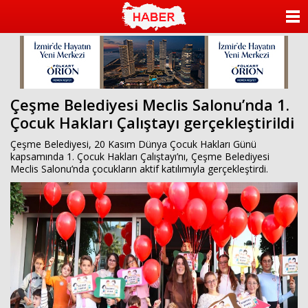
ANASAYFA
KATEGORİLER
YAZARLAR
Çeşme Belediyesi Meclis Salonu’nda 1.
Çocuk Hakları Çalıştayı gerçekleştirildi
ANKETLER
Çeşme Belediyesi, 20 Kasım Dünya Çocuk Hakları Günü
FOTO GALERİ
kapsamında 1. Çocuk Hakları Çalıştayı’nı, Çeşme Belediyesi
Meclis Salonu’nda çocukların aktif katılımıyla gerçekleştirdi.
VİDEO GALERİ
KÜNYE
İLETİŞİM