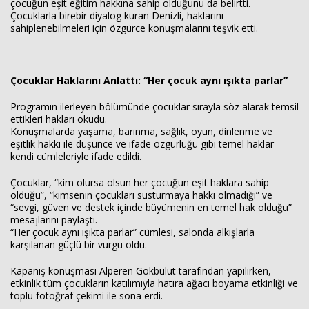
çocuğun eşit eğitim hakkına sahip olduğunu da belirtti.
Çocuklarla birebir diyalog kuran Denizli, haklarını
sahiplenebilmeleri için özgürce konuşmalarını teşvik etti.
Çocuklar Haklarını Anlattı: “Her çocuk aynı ışıkta parlar”
Programın ilerleyen bölümünde çocuklar sırayla söz alarak temsil
ettikleri hakları okudu.
Konuşmalarda yaşama, barınma, sağlık, oyun, dinlenme ve
eşitlik hakkı ile düşünce ve ifade özgürlüğü gibi temel haklar
kendi cümleleriyle ifade edildi.
Çocuklar, “kim olursa olsun her çocuğun eşit haklara sahip
olduğu”, “kimsenin çocukları susturmaya hakkı olmadığı” ve
“sevgi, güven ve destek içinde büyümenin en temel hak olduğu”
mesajlarını paylaştı.
“Her çocuk aynı ışıkta parlar” cümlesi, salonda alkışlarla
karşılanan güçlü bir vurgu oldu.
Kapanış konuşması Alperen Gökbulut tarafından yapılırken,
etkinlik tüm çocukların katılımıyla hatıra ağacı boyama etkinliği ve
toplu fotoğraf çekimi ile sona erdi.