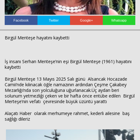
Facebook
Twitter
Google+
Whatsapp
Haberin Doğru Adresi.
Birgül Menteşe hayatını kaybetti
İş insanı Serhan Menteşe’nin eşi Birgül Menteşe (1961) hayatını
kaybetti
Birgül Menteşe 13 Mayıs 2025 Salı günü Alsancak Hocazade
Camii’nde kılınacak öğle namazının ardından Çeşme Çakabey
Mezarlığı’nda son yolculuğuna uğurlanacak.Üç aydan beri
solunum yetmezliği çeken ve bir hafta önce entübe edilen Birgül
Merteşe’nin vefatı çevresinde büyük üzüntü yarattı
Alaçatı Haber olarak merhumeye rahmet, kederli ailesine baş
sağlığı dileriz