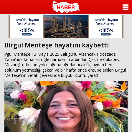
ANASAYFA
KATEGORİLER
YAZARLAR
Birgül Menteşe hayatını kaybetti
ANKETLER
irgül Menteşe 13 Mayıs 2025 Salı günü Alsancak Hocazade
Camii’nde kılınacak öğle namazının ardından Çeşme Çakabey
Mezarlığı’nda son yolculuğuna uğurlanacak.Üç aydan beri
FOTO GALERİ
solunum yetmezliği çeken ve bir hafta önce entübe edilen Birgül
Merteşe’nin vefatı çevresinde büyük üzüntü yarattı
VİDEO GALERİ
KÜNYE
İLETİŞİM